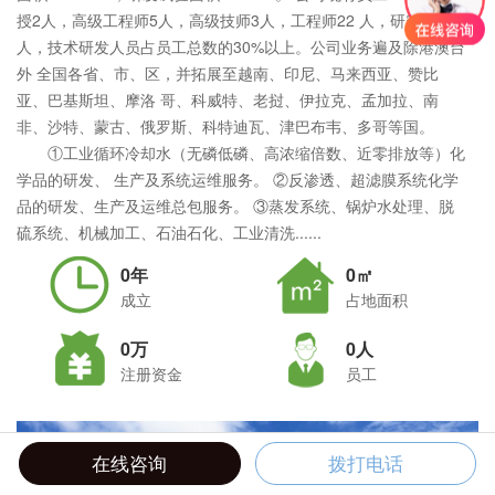
授2人，高级工程师5人，高级技师3人，工程师22 人，研究生5
人，技术研发人员占员工总数的30%以上。公司业务遍及除港澳台
外 全国各省、市、区，并拓展至越南、印尼、马来西亚、赞比
亚、巴基斯坦、摩洛 哥、科威特、老挝、伊拉克、孟加拉、南
非、沙特、蒙古、俄罗斯、科特迪瓦、津巴布韦、多哥等国。
①工业循环冷却水（无磷低磷、高浓缩倍数、近零排放等）化
学品的研发、 生产及系统运维服务。 ②反渗透、超滤膜系统化学
品的研发、生产及运维总包服务。 ③蒸发系统、锅炉水处理、脱
硫系统、机械加工、石油石化、工业清洗......
0年
0㎡
成立
占地面积
0万
0人
注册资金
员工
在线咨询
拨打电话