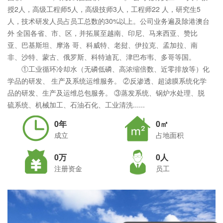
授2人，高级工程师5人，高级技师3人，工程师22 人，研究生5
人，技术研发人员占员工总数的30%以上。公司业务遍及除港澳台
外 全国各省、市、区，并拓展至越南、印尼、马来西亚、赞比
亚、巴基斯坦、摩洛 哥、科威特、老挝、伊拉克、孟加拉、南
非、沙特、蒙古、俄罗斯、科特迪瓦、津巴布韦、多哥等国。
①工业循环冷却水（无磷低磷、高浓缩倍数、近零排放等）化
学品的研发、 生产及系统运维服务。 ②反渗透、超滤膜系统化学
品的研发、生产及运维总包服务。 ③蒸发系统、锅炉水处理、脱
硫系统、机械加工、石油石化、工业清洗......
0年
0㎡
成立
占地面积
0万
0人
注册资金
员工