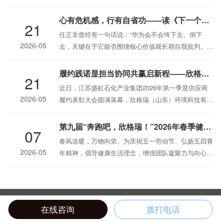
心有危机感，行有自省功——读《下一个倒下的会不会是华为》有感
21
任正非曾经有一句话说：“华为会不会垮下去、倒下
2026-05
去，关键在于它能否围绕核心价值观长期自我批判。”
初看觉
履约践诺显担当协同共赢启新程——欣格瑞获盛虹石化供应商合同履约通报表扬
21
近日，江苏盛虹石化产业集团2026年第一季度供应商
2026-05
履约表彰大会圆满落幕，欣格瑞（山东）环境科技有限
公
第九届“奔跑吧，欣格瑞！”2026年春季健身活动（太白湖站）圆满举行
07
春风送暖，万物向荣。为庆祝五一劳动节、弘扬五四青
2026-05
年精神，倡导健康生活理念，增强团队凝聚力与向心
力，5
版权所有 2019欣格瑞（山东）环境科技有限公司
鲁ICP备09087608号
在线咨询
拨打电话