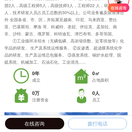
授2人，高级工程师5人，高级技师3人，工程师22 人，研究生5
人，技术研发人员占员工总数的30%以上。公司业务遍及除港澳台
外 全国各省、市、区，并拓展至越南、印尼、马来西亚、赞比
亚、巴基斯坦、摩洛 哥、科威特、老挝、伊拉克、孟加拉、南
非、沙特、蒙古、俄罗斯、科特迪瓦、津巴布韦、多哥等国。
①工业循环冷却水（无磷低磷、高浓缩倍数、近零排放等）化
学品的研发、 生产及系统运维服务。 ②反渗透、超滤膜系统化学
品的研发、生产及运维总包服务。 ③蒸发系统、锅炉水处理、脱
硫系统、机械加工、石油石化、工业清洗......
0年
0㎡
成立
占地面积
0万
0人
注册资金
员工
在线咨询
拨打电话