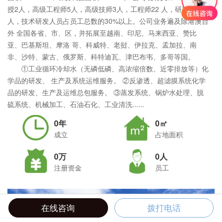
授2人，高级工程师5人，高级技师3人，工程师22 人，研究生5
人，技术研发人员占员工总数的30%以上。公司业务遍及除港澳台
外 全国各省、市、区，并拓展至越南、印尼、马来西亚、赞比
亚、巴基斯坦、摩洛 哥、科威特、老挝、伊拉克、孟加拉、南
非、沙特、蒙古、俄罗斯、科特迪瓦、津巴布韦、多哥等国。
①工业循环冷却水（无磷低磷、高浓缩倍数、近零排放等）化
学品的研发、 生产及系统运维服务。 ②反渗透、超滤膜系统化学
品的研发、生产及运维总包服务。 ③蒸发系统、锅炉水处理、脱
硫系统、机械加工、石油石化、工业清洗......
0年
0㎡
成立
占地面积
0万
0人
注册资金
员工
在线咨询
拨打电话